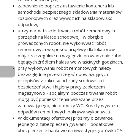
zapewnienie poprzez ustawienie kontenera lub
samochodu bezpiecznego składowania materiałów
rozbiórkowych oraz wywóz ich na składowisko
odpadów,
utrzymać w trakcie trwania robót remontowych
porządek na klatce schodowej i w obrębie
prowadzonych robót, nie wykonywać robót
remontowych w sposób uciążliwy dla lokatorów
mając szczególnie na względzie prowadzenie robót
będących źródłem hałasu we właściwych godzinach,
przy wykonywaniu robót remontowych należy
Toggle
bezwzględnie przestrzegać obowiązujących
Menu
przepisów z zakresu ochrony środowiska i
bezpieczeństwa i higieny pracy,zapleczem
magazynowo - socjalnym podczas trwania robót
mogą być pomieszczenia wskazane przez
zamawiającego, nie dotyczy WC. Koszty wywozu
odpadów remontowych pokrywa wykonawca.
W dokumentacji ofertowej prosimy o zawarcie
jednego z zabezpieczeń gwarancji: dodatkowe
ubezpieczenie bankowe na inwestycję, gotówka 2%