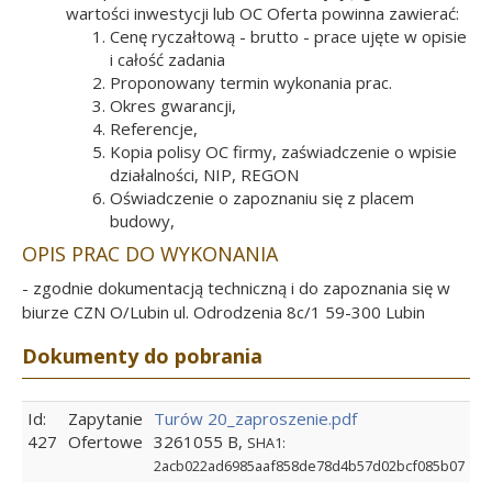
wartości inwestycji lub OC Oferta powinna zawierać:
Cenę ryczałtową - brutto - prace ujęte w opisie
i całość zadania
Proponowany termin wykonania prac.
Okres gwarancji,
Referencje,
Kopia polisy OC firmy, zaświadczenie o wpisie
działalności, NIP, REGON
Oświadczenie o zapoznaniu się z placem
budowy,
OPIS PRAC DO WYKONANIA
- zgodnie dokumentacją techniczną i do zapoznania się w
biurze CZN O/Lubin ul. Odrodzenia 8c/1 59-300 Lubin
Dokumenty do pobrania
Id:
Zapytanie
Turów 20_zaproszenie.pdf
427
Ofertowe
3261055 B,
SHA1:
2acb022ad6985aaf858de78d4b57d02bcf085b07