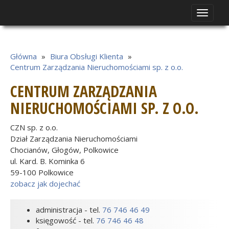
Toggle
navigat
Główna
»
Biura Obsługi Klienta
»
Centrum Zarządzania Nieruchomościami sp. z o.o.
CENTRUM ZARZĄDZANIA
NIERUCHOMOŚCIAMI SP. Z O.O.
CZN sp. z o.o.
Dział Zarządzania Nieruchomościami
Chocianów, Głogów, Polkowice
ul. Kard. B. Kominka 6
59-100 Polkowice
zobacz jak dojechać
administracja - tel.
76 746 46 49
księgowość - tel.
76 746 46 48