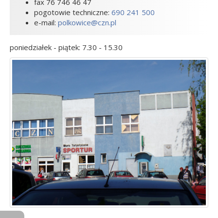
fax 76 746 46 47
pogotowie techniczne:
690 241 500
e-mail:
polkowice@czn.pl
poniedziałek - piątek: 7.30 - 15.30
Toggle