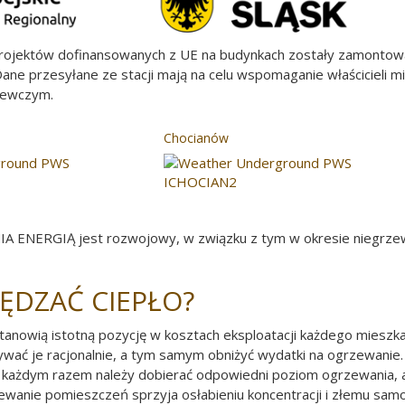
 projektów dofinansowanych z UE na budynkach zostały zamontow
ane przesyłane ze stacji mają na celu wspomaganie właścicieli 
rzewczym.
Chocianów
ENERGIĄ jest rozwojowy, w związku z tym w okresie niegrzew
ZĘDZAĆ CIEPŁO?
tanowią istotną pozycję w kosztach eksploatacji każdego mieszk
ywać je racjonalnie, a tym samym obniżyć wydatki na ogrzewani
 każdym razem należy dobierać odpowiedni poziom ogrzewania, 
ewanie pomieszczeń sprzyja osłabieniu koncentracji i złemu sam