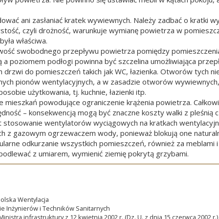
idować ani zasłaniać kratek wywiewnych. Należy zadbać o kratki
zystość, czyli drożność, warunkuje wymianę powietrza w pomieszc
była właściwa.
wość swobodnego przepływu powietrza pomiędzy pomieszczeniami
ą a poziomem podłogi powinna być szczelina umożliwiająca prz
h drzwi do pomieszczeń takich jak WC, łazienka. Otworów tych ni
ych pionów wentylacyjnych, a w zasadzie otworów wywiewnych,
sobie użytkowania, tj. kuchnie, łazienki itp.
 mieszkań powodujące ograniczenie krążenia powietrza. Całkowit
dność – konsekwencją mogą być znaczne koszty walki z pleśnią 
t stosowanie wentylatorów wyciągowych na kratkach wentylacyjnyc
h z gazowym ogrzewaczem wody, ponieważ blokują one naturaln
ularne odkurzanie wszystkich pomieszczeń, również za meblami i
 podlewać z umiarem, wymienić ziemię pokrytą grzybami.
olska Wentylacja
ie Inżynierów i Techników Sanitarnych
nistra infrastruktury z 12 kwietnia 2002 r. (Dz. U. z dnia 15 czerwca 2002