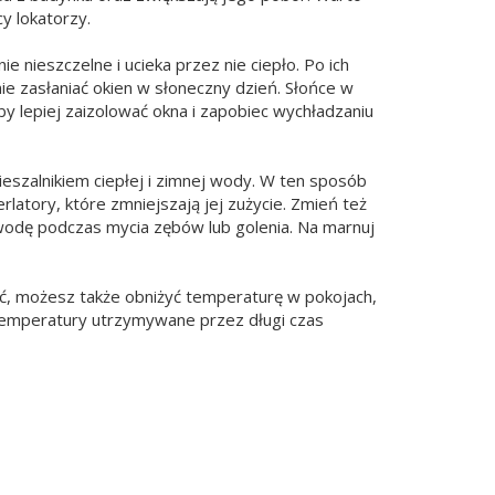
y lokatorzy.
e nieszczelne i ucieka przez nie ciepło. Po ich
ie zasłaniać okien w słoneczny dzień. Słońce w
by lepiej zaizolować okna i zapobiec wychładzaniu
ieszalnikiem ciepłej i zimnej wody. W ten sposób
latory, które zmniejszają jej zużycie. Zmień też
 wodę podczas mycia zębów lub golenia. Na marnuj
ć, możesz także obniżyć temperaturę w pokojach,
e temperatury utrzymywane przez długi czas