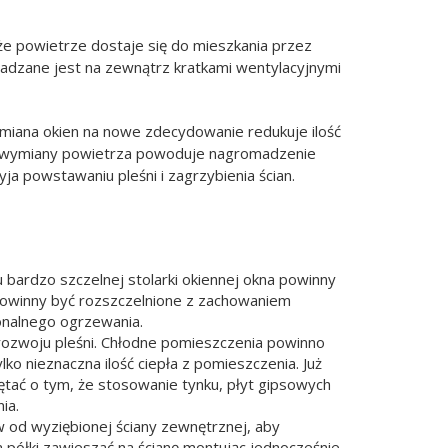
e powietrze dostaje się do mieszkania przez
dzane jest na zewnątrz kratkami wentylacyjnymi
ymiana okien na nowe zdecydowanie redukuje ilość
rak wymiany powietrza powoduje nagromadzenie
a powstawaniu pleśni i zagrzybienia ścian.
ardzo szczelnej stolarki okiennej okna powinny
owinny być rozszczelnione z zachowaniem
onalnego ogrzewania.
o rozwoju pleśni. Chłodne pomieszczenia powinno
lko nieznaczna ilość ciepła z pomieszczenia. Już
ętać o tym, że stosowanie tynku, płyt gipsowych
ia.
ów od wyziębionej ściany zewnętrznej, aby
 półki zawieszać na ścianę montując jednocześnie