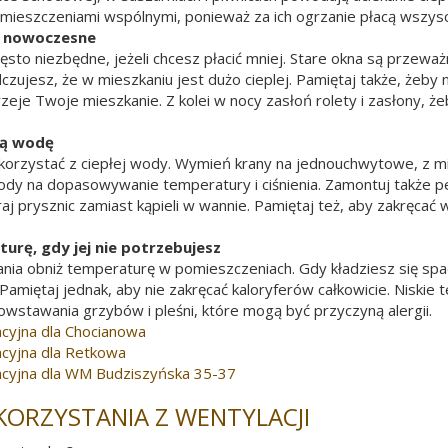
mieszczeniami wspólnymi, ponieważ za ich ogrzanie płacą wszysc
 nowoczesne
sto niezbędne, jeżeli chcesz płacić mniej. Stare okna są przeważni
zujesz, że w mieszkaniu jest dużo cieplej. Pamiętaj także, żeby n
zeje Twoje mieszkanie. Z kolei w nocy zasłoń rolety i zasłony, że
łą wodę
ie korzystać z ciepłej wody. Wymień krany na jednouchwytowe, z m
wody na dopasowywanie temperatury i ciśnienia. Zamontuj także per
aj prysznic zamiast kąpieli w wannie. Pamiętaj też, aby zakręcać
urę, gdy jej nie potrzebujesz
nia obniż temperaturę w pomieszczeniach. Gdy kładziesz się spa
 Pamiętaj jednak, aby nie zakręcać kaloryferów całkowicie. Niski
powstawania grzybów i pleśni, które mogą być przyczyną alergii.
cyjna dla Chocianowa
cyjna dla Retkowa
acyjna dla WM Budziszyńska 35-37
KORZYSTANIA Z WENTYLACJI