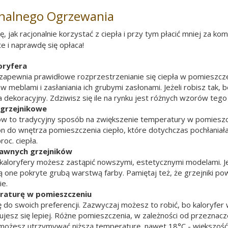
onalnego Ogrzewania
, jak racjonalnie korzystać z ciepła i przy tym płacić mniej za ko
 i naprawdę się opłaca!
loryfera
 zapewnia prawidłowe rozprzestrzenianie się ciepła w pomieszcze
w meblami i zasłaniania ich grubymi zasłonami. Jeżeli robisz tak,
 dekoracyjny. Zdziwisz się ile na rynku jest różnych wzorów tego
agrzejnikowe
 to tradycyjny sposób na zwiększenie temperatury w pomieszczen
on do wnętrza pomieszczenia ciepło, które dotychczas pochłaniała
oc. ciepła.
rawnych grzejników
kaloryfery możesz zastąpić nowszymi, estetycznymi modelami. Jeś
są one pokryte grubą warstwą farby. Pamiętaj też, że grzejniki p
ie.
raturę w pomieszczeniu
do swoich preferencji. Zazwyczaj możesz to robić, bo kaloryfer
ujesz się lepiej. Różne pomieszczenia, w zależności od przeznac
ni możesz utrzymywać niższą temperaturę, nawet 18°C - większość 