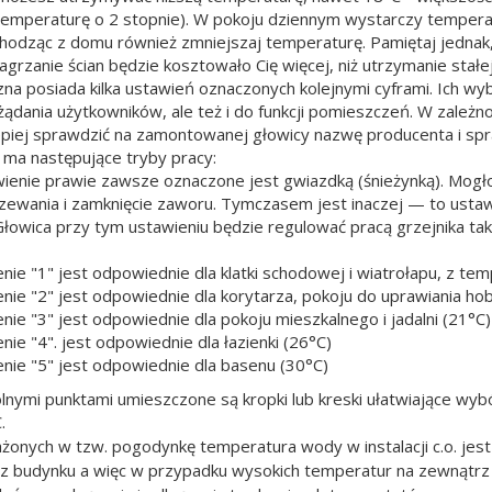
temperaturę o 2 stopnie). W pokoju dziennym wystarczy tempera
odząc z domu również zmniejszaj temperaturę. Pamiętaj jednak,
rzanie ścian będzie kosztowało Cię więcej, niż utrzymanie stałe
na posiada kilka ustawień oznaczonych kolejnymi cyframi. Ich 
ądania użytkowników, ale też i do funkcji pomieszczeń. W zależno
lepiej sprawdzić na zamontowanej głowicy nazwę producenta i spr
ma następujące tryby pracy:
ienie prawie zawsze oznaczone jest gwiazdką (śnieżynką). Mogł
zewania i zamknięcie zaworu. Tymczasem jest inaczej — to usta
łowica przy tym ustawieniu będzie regulować pracą grzejnika ta
nie "1" jest odpowiednie dla klatki schodowej i wiatrołapu, z te
nie "2" jest odpowiednie dla korytarza, pokoju do uprawiania hob
nie "3" jest odpowiednie dla pokoju mieszkalnego i jadalni (21°C)
nie "4". jest odpowiednie dla łazienki (26°C)
enie "5" jest odpowiednie dla basenu (30°C)
ymi punktami umieszczone są kropki lub kreski ułatwiające wybó
.
onych w tzw. pogodynkę temperatura wody w instalacji c.o. j
z budynku a więc w przypadku wysokich temperatur na zewnątrz gr