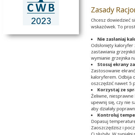
Zasady Racj
Chcesz dowiedzieć się
wskazówek. To proste
Nie zasłaniaj ka
Odsłonięty kaloryfer
zastawiania grzejnikó
wymianie grzejnika na
Stosuj ekrany z
Zastosowanie ekranów
kaloryferem. Odbija 
oszczędzić nawet 5 pr
Korzystaj ze sp
Żeliwne, niesprawne 
upewnij się, czy nie 
aby działały poprawn
Kontroluj tempe
Dopasuj temperaturę 
Zaoszczędzisz i pocz
Ci służyły. W sypial