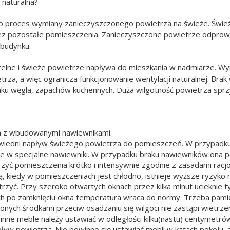
 naturalna?
to proces wymiany zanieczyszczonego powietrza na świeże. Śwież
ez pozostałe pomieszczenia. Zanieczyszczone powietrze odprowa
 budynku.
zelne i świeże powietrze napływa do mieszkania w nadmiarze. W
rza, a więc ogranicza funkcjonowanie wentylacji naturalnej. B
nku węgla, zapachów kuchennych. Duża wilgotność powietrza sprzyj
 z wbudowanymi nawiewnikami.
iedni napływ świeżego powietrza do pomieszczeń. W przypadku b
 w specjalne nawiewniki. W przypadku braku nawiewników ona p
rzyć pomieszczenia krótko i intensywnie zgodnie z zasadami racj
ną, kiedy w pomieszczeniach jest chłodno, istnieje wyższe ryzyk
etrzyć. Przy szeroko otwartych oknach przez kilka minut ucieknie ty
ach po zamknięciu okna temperatura wraca do normy. Trzeba pami
onych środkami przeciw osadzaniu się wilgoci nie zastąpi wietrzen
i inne meble należy ustawiać w odległości kilku(nastu) centymetr
ływ powietrza. Nie powinno się ustawiać mebli w kątach pokoju, a