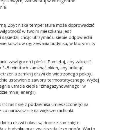
ejnikowych, zainwestuj w inteligentne
nia.
orną. Zbyt niska temperatura może doprowadzić
 wilgotność w twoim mieszkaniu jest
i sąsiedzi, chcąc utrzymać u siebie odpowiedni
enie kosztów ogrzewania budynku, w którym i ty
 zawilgoceń i pleśni. Pamiętaj, aby zakręcić
 3-5 minutach zamknąć okien, aby uniknąć
etrzenia zamknij drzwi do wietrzonego pokoju.
ednie ustawienie zaworu termostatycznego. Wyżej
egnie utracie ciepła "zmagazynowanego" w
ie mniej energii).
rozliczasz się z podzielnika umieszczonego na
 co narażasz się na większe rachunki.
dynku drzwi i okna są dobrze zamknięte.
pła z budynku oraz zwiększają jego pobór. Warto