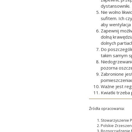
dystansowniki.
Nie wolno likw
sufitem. Ich c
aby wentylacja 
Zapewnij możli
dolną krawędzi
dolnych partiac
Do poszczególn
takim samym spo
Niedogrzewanie
pozorna oszczę
Zabronione jes
pomieszczeniac
Ważne jest reg
Kwiatki trzeba
Źródła opracowania:
Stowarzyszenie P
Polskie Zrzeszen
Rozporządzenie Mi