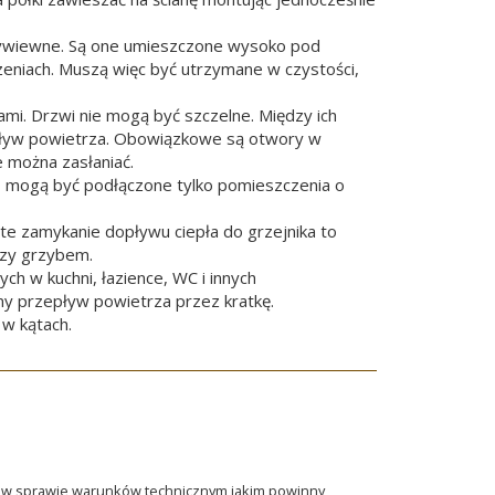
 wywiewne. Są one umieszczone wysoko pod
zeniach. Muszą więc być utrzymane w czystości,
. Drzwi nie mogą być szczelne. Między ich
epływ powietrza. Obowiązkowe są otwory w
e można zasłaniać.
 mogą być podłączone tylko pomieszczenia o
e zamykanie dopływu ciepła do grzejnika to
czy grzybem.
h w kuchni, łazience, WC i innych
y przepływ powietrza przez kratkę.
 w kątach.
 r.) w sprawie warunków technicznym jakim powinny