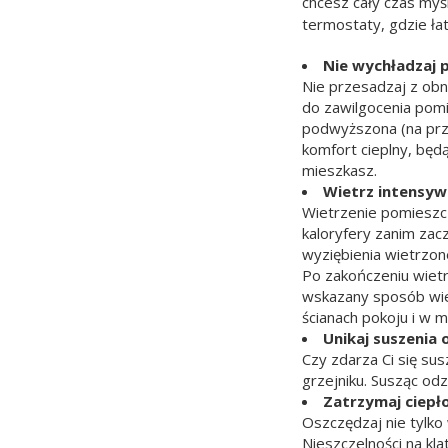
chcesz cały czas myś
termostaty, gdzie ł
Nie wychładzaj 
Nie przesadzaj z ob
do zawilgocenia pomi
podwyższona (na przy
komfort cieplny, będ
mieszkasz.
Wietrz intensyw
Wietrzenie pomieszcz
kaloryfery zanim zac
wyziębienia wietrzon
Po zakończeniu wiet
wskazany sposób wie
ścianach pokoju i w 
Unikaj suszenia 
Czy zdarza Ci się sus
grzejniku. Susząc odz
Zatrzymaj ciepł
Oszczędzaj nie tylko
Nieszczelności na kl