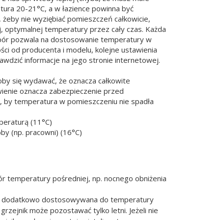
tura 20-21°C, a w łazience powinna być
 żeby nie wyziębiać pomieszczeń całkowicie,
j, optymalnej temperatury przez cały czas. Każda
wybór pozwala na dostosowanie temperatury w
ści od producenta i modelu, kolejne ustawienia
awdzić informacje na jego stronie internetowej.
oby się wydawać, że oznacza całkowite
wienie oznacza zabezpieczenie przed
k, by temperatura w pomieszczeniu nie spadła
mperaturą (11°C)
by (np. pracowni) (16°C)
r temperatury pośredniej, np. nocnego obniżenia
est dodatkowo dostosowywana do temperatury
zejnik może pozostawać tylko letni. Jeżeli nie