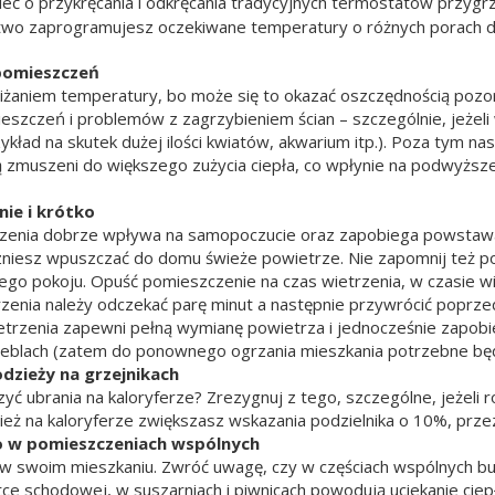
leć o przykręcania i odkręcania tradycyjnych termostatów przygrz
atwo zaprogramujesz oczekiwane temperatury o różnych porach d
pomieszczeń
niżaniem temperatury, bo może się to okazać oszczędnością poz
eszczeń i problemów z zagrzybieniem ścian – szczególnie, jeżeli
kład na skutek dużej ilości kwiatów, akwarium itp.). Poza tym nas
ą zmuszeni do większego zużycia ciepła, co wpłynie na podwyższ
nie i krótko
enia dobrze wpływa na samopoczucie oraz zapobiega powstawaniu
zniesz wpuszczać do domu świeże powietrze. Nie zapomnij też po
ego pokoju. Opuść pomieszczenie na czas wietrzenia, w czasie wi
rzenia należy odczekać parę minut a następnie przywrócić poprz
trzenia zapewni pełną wymianę powietrza i jednocześnie zapobi
meblach (zatem do ponownego ogrzania mieszkania potrzebne będz
odzieży na grzejnikach
zyć ubrania na kaloryferze? Zrezygnuj z tego, szczególne, jeżeli 
ież na kaloryferze zwiększasz wskazania podzielnika o 10%, przez
o w pomieszczeniach wspólnych
 w swoim mieszkaniu. Zwróć uwagę, czy w częściach wspólnych bu
atce schodowej, w suszarniach i piwnicach powodują uciekanie cie