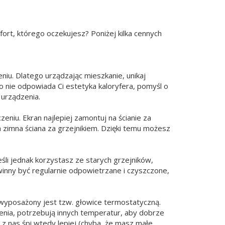
mfort, którego oczekujesz? Poniżej kilka cennych
niu. Dlatego urządzając mieszkanie, unikaj
 bo nie odpowiada Ci estetyka kaloryfera, pomyśl o
 urządzenia.
iu. Ekran najlepiej zamontuj na ścianie za
 zimna ściana za grzejnikiem. Dzięki temu możesz
li jednak korzystasz ze starych grzejników,
owinny być regularnie odpowietrzane i czyszczone,
 wyposażony jest tzw. głowice termostatyczną.
zenia, potrzebują innych temperatur, aby dobrze
z nas śpi wtedy lepiej (chyba, że masz małe