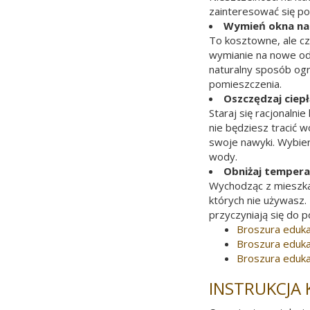
zainteresować się po
Wymień okna na
To kosztowne, ale czę
wymianie na nowe odc
naturalny sposób ogr
pomieszczenia.
Oszczędzaj ciep
Staraj się racjonaln
nie będziesz tracić 
swoje nawyki. Wybier
wody.
Obniżaj temperat
Wychodząc z mieszka
których nie używasz.
przyczyniają się do 
Broszura eduka
Broszura eduka
Broszura eduk
INSTRUKCJA 