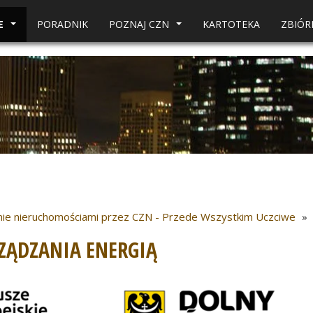
E
PORADNIK
POZNAJ CZN
KARTOTEKA
ZBIÓ
...
...
ie nieruchomościami przez CZN - Przede Wszystkim Uczciwe
»
ZĄDZANIA ENERGIĄ