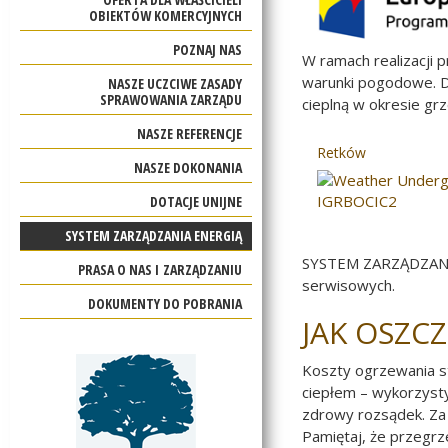
OBIEKTÓW KOMERCYJNYCH
POZNAJ NAS
W ramach realizacji
warunki pogodowe. D
NASZE UCZCIWE ZASADY
SPRAWOWANIA ZARZĄDU
cieplną w okresie g
NASZE REFERENCJE
Retków
NASZE DOKONANIA
DOTACJE UNIJNE
SYSTEM ZARZĄDZANIA ENERGIĄ
SYSTEM ZARZĄDZANIA 
PRASA O NAS I ZARZĄDZANIU
serwisowych.
DOKUMENTY DO POBRANIA
JAK OSZC
Koszty ogrzewania s
ciepłem – wykorzyst
zdrowy rozsądek. Za
Pamiętaj, że przegrz