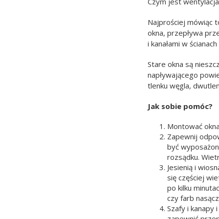
Czym jest wentylacja
Najprościej mówiąc 
okna, przepływa prz
i kanałami w ścianach
Stare okna są nieszc
napływającego powiet
tlenku węgla, dwutle
Jak sobie pomóc?
Montować okna
Zapewnij odpow
być wyposażone
rozsądku. Wiet
Jesienią i wios
się częściej wi
po kilku minut
czy farb nasącz
Szafy i kanapy 
zapewnić przep