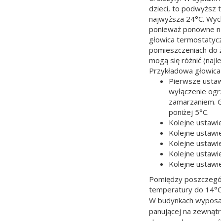
dzieci, to podwyższ 
najwyższa 24°C. Wych
ponieważ ponowne nag
głowica termostatycz
pomieszczeniach do ż
mogą się różnić (naj
Przykładowa głowica 
Pierwsze ustaw
wyłączenie ogr
zamarzaniem. G
poniżej 5°C.
Kolejne ustawie
Kolejne ustawie
Kolejne ustawie
Kolejne ustawie
Kolejne ustawi
Pomiędzy poszczególn
temperatury do 14°C
W budynkach wyposaż
panującej na zewnątr